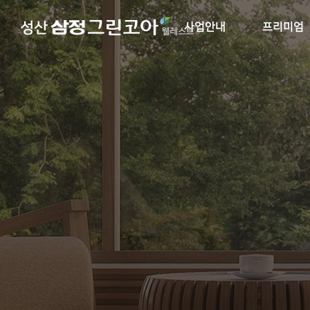
사업안내
프리미엄
사업개요
입지환경
브랜드소개
단지설계
오시는길
단지 및 동호수
커뮤니티